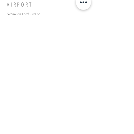
AIRPORT
Schnellste Anschlüsse
an
Flughafen Frankfurt und
mit Restaurant im Haus!
+49 (0)69 - 24 24 70 95